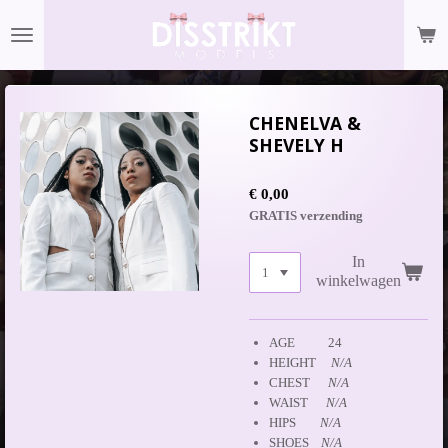
Ga
direct
naar
de
hoofdinhoud
CHENELVA &
SHEVELY H
€ 0,00
GRATIS verzending
In
winkelwagen
AGE 24
HEIGHT
N/A
CHEST
N/A
WAIST
N/A
HIPS
N/A
SHOES
N/A