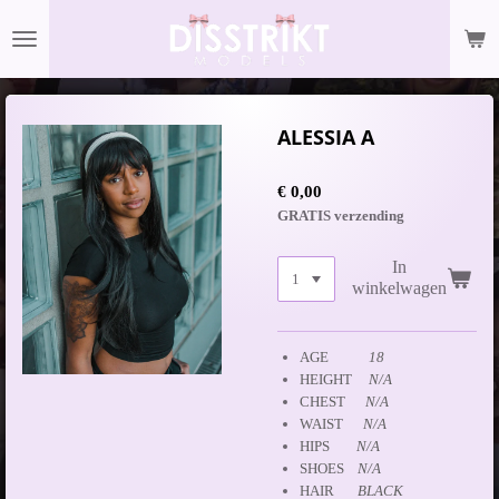
Ga
direct
naar
de
hoofdinhoud
ALESSIA A
€ 0,00
GRATIS verzending
In
winkelwagen
AGE
18
HEIGHT
N/A
CHEST
N/A
WAIST
N/A
HIPS
N/A
SHOES
N/A
HAIR
BLACK