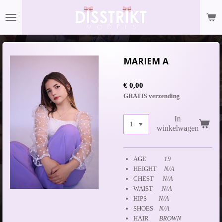
Ga
direct
naar
de
hoofdinhoud
MARIEM A
€ 0,00
GRATIS verzending
In
winkelwagen
AGE
19
HEIGHT
N/A
CHEST
N/A
WAIST
N/A
HIPS
N/A
SHOES
N/A
HAIR
BROWN