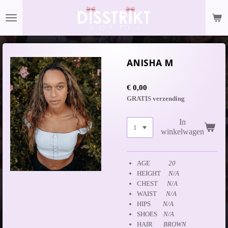
Ga
direct
naar
de
hoofdinhoud
ANISHA M
€ 0,00
GRATIS verzending
In
winkelwagen
AGE
20
HEIGHT
N/A
CHEST
N/A
WAIST
N/A
HIPS
N/A
SHOES
N/A
HAIR
BROWN