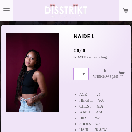
Ga
direct
naar
de
hoofdinhoud
NAIDE L
€ 0,00
GRATIS verzending
In
winkelwagen
AGE 21
HEIGHT
N/A
CHEST
N/A
WAIST
N/A
HIPS
N/A
SHOES
N/A
HAIR
BLACK