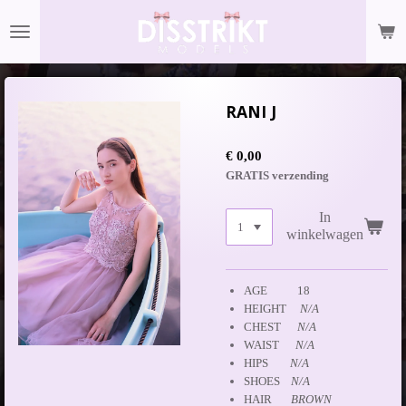
Ga
direct
naar
de
hoofdinhoud
RANI J
€ 0,00
GRATIS verzending
In
winkelwagen
AGE 18
HEIGHT
N/A
CHEST
N/A
WAIST
N/A
HIPS
N/A
SHOES
N/A
HAIR
BROWN