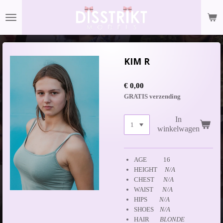
Ga
direct
naar
de
hoofdinhoud
KIM R
€ 0,00
GRATIS verzending
In
winkelwagen
AGE 16
HEIGHT
N/A
CHEST
N/A
WAIST
N/A
HIPS
N/A
SHOES
N/A
HAIR
BLONDE